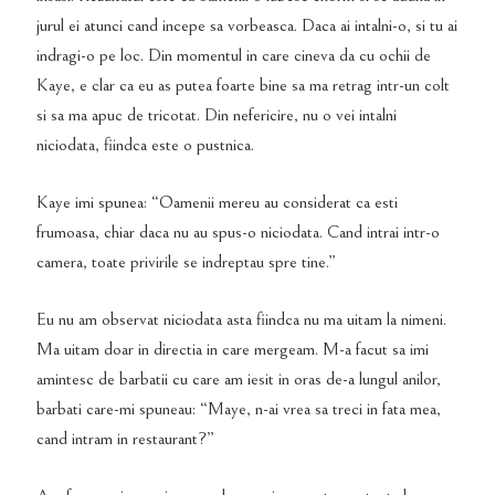
jurul ei atunci cand incepe sa vorbeasca. Daca ai intalni-o, si tu ai
indragi-o pe loc. Din momentul in care cineva da cu ochii de
Kaye, e clar ca eu as putea foarte bine sa ma retrag intr-un colt
si sa ma apuc de tricotat. Din nefericire, nu o vei intalni
niciodata, fiindca este o pustnica.
Kaye imi spunea: “Oamenii mereu au considerat ca esti
frumoasa, chiar daca nu au spus-o niciodata. Cand intrai intr-o
camera, toate privirile se indreptau spre tine.”
Eu nu am observat niciodata asta fiindca nu ma uitam la nimeni.
Ma uitam doar in directia in care mergeam. M-a facut sa imi
amintesc de barbatii cu care am iesit in oras de-a lungul anilor,
barbati care-mi spuneau: “Maye, n-ai vrea sa treci in fata mea,
cand intram in restaurant?”