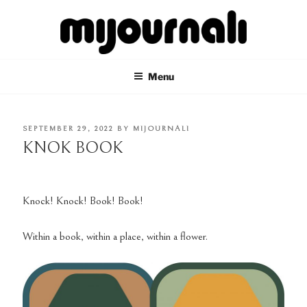
Skip
to
content
MIJOURNALI
there's only today
Menu
POSTED
SEPTEMBER 29, 2022
BY
MIJOURNALI
ON
KNOK BOOK
Knock! Knock! Book! Book!
Within a book, within a place, within a flower.