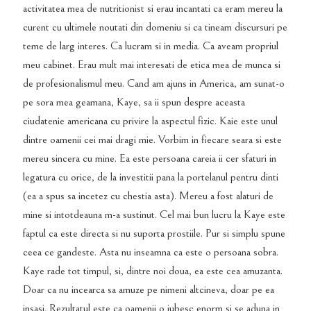
activitatea mea de nutritionist si erau incantati ca eram mereu la
curent cu ultimele noutati din domeniu si ca tineam discursuri pe
teme de larg interes. Ca lucram si in media. Ca aveam propriul
meu cabinet. Erau mult mai interesati de etica mea de munca si
de profesionalismul meu. Cand am ajuns in America, am sunat-o
pe sora mea geamana, Kaye, sa ii spun despre aceasta
ciudatenie americana cu privire la aspectul fizic. Kaie este unul
dintre oamenii cei mai dragi mie. Vorbim in fiecare seara si este
mereu sincera cu mine. Ea este persoana careia ii cer sfaturi in
legatura cu orice, de la investitii pana la portelanul pentru dinti
(ea a spus sa incetez cu chestia asta). Mereu a fost alaturi de
mine si intotdeauna m-a sustinut. Cel mai bun lucru la Kaye este
faptul ca este directa si nu suporta prostiile. Pur si simplu spune
ceea ce gandeste. Asta nu inseamna ca este o persoana sobra.
Kaye rade tot timpul, si, dintre noi doua, ea este cea amuzanta.
Doar ca nu incearca sa amuze pe nimeni altcineva, doar pe ea
insasi. Rezultatul este ca oamenii o iubesc enorm si se aduna in