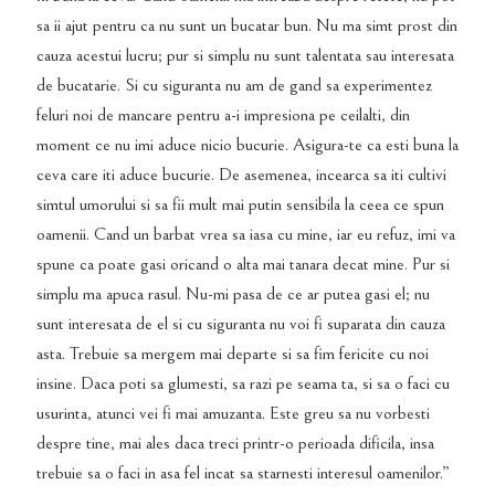
sa ii ajut pentru ca nu sunt un bucatar bun. Nu ma simt prost din
cauza acestui lucru; pur si simplu nu sunt talentata sau interesata
de bucatarie. Si cu siguranta nu am de gand sa experimentez
feluri noi de mancare pentru a-i impresiona pe ceilalti, din
moment ce nu imi aduce nicio bucurie. Asigura-te ca esti buna la
ceva care iti aduce bucurie. De asemenea, incearca sa iti cultivi
simtul umorului si sa fii mult mai putin sensibila la ceea ce spun
oamenii. Cand un barbat vrea sa iasa cu mine, iar eu refuz, imi va
spune ca poate gasi oricand o alta mai tanara decat mine. Pur si
simplu ma apuca rasul. Nu-mi pasa de ce ar putea gasi el; nu
sunt interesata de el si cu siguranta nu voi fi suparata din cauza
asta. Trebuie sa mergem mai departe si sa fim fericite cu noi
insine. Daca poti sa glumesti, sa razi pe seama ta, si sa o faci cu
usurinta, atunci vei fi mai amuzanta. Este greu sa nu vorbesti
despre tine, mai ales daca treci printr-o perioada dificila, insa
trebuie sa o faci in asa fel incat sa starnesti interesul oamenilor.”