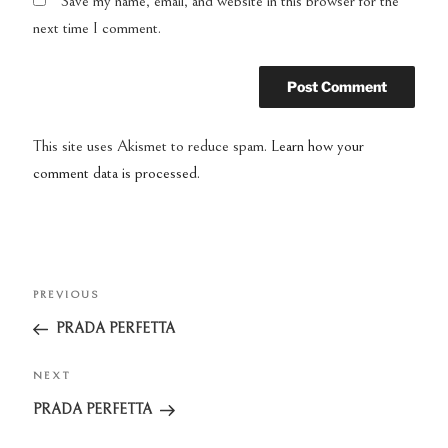
Save my name, email, and website in this browser for the
next time I comment.
This site uses Akismet to reduce spam.
Learn how your
comment data is processed.
Post
PREVIOUS
Previous
navigation
Post
PRADA PERFETTA
NEXT
Next
Post
PRADA PERFETTA