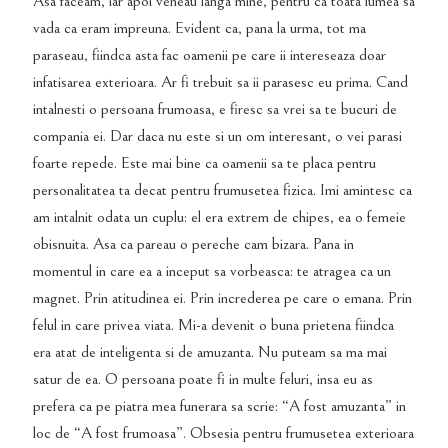
Asa faceam, iar apoi veneau langa mine, pentru ca toata lumea sa
vada ca eram impreuna. Evident ca, pana la urma, tot ma
paraseau, fiindca asta fac oamenii pe care ii intereseaza doar
infatisarea exterioara. Ar fi trebuit sa ii parasesc eu prima. Cand
intalnesti o persoana frumoasa, e firesc sa vrei sa te bucuri de
compania ei. Dar daca nu este si un om interesant, o vei parasi
foarte repede. Este mai bine ca oamenii sa te placa pentru
personalitatea ta decat pentru frumusetea fizica. Imi amintesc ca
am intalnit odata un cuplu: el era extrem de chipes, ea o femeie
obisnuita. Asa ca pareau o pereche cam bizara. Pana in
momentul in care ea a inceput sa vorbeasca: te atragea ca un
magnet. Prin atitudinea ei. Prin increderea pe care o emana. Prin
felul in care privea viata. Mi-a devenit o buna prietena fiindca
era atat de inteligenta si de amuzanta. Nu puteam sa ma mai
satur de ea. O persoana poate fi in multe feluri, insa eu as
prefera ca pe piatra mea funerara sa scrie: “A fost amuzanta” in
loc de “A fost frumoasa”. Obsesia pentru frumusetea exterioara