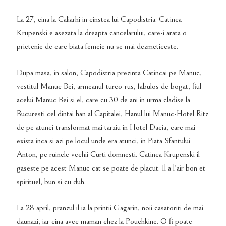
La 27, cina la Caliarhi in cinstea lui Capodistria. Catinca
Krupenski e asezata la dreapta cancelarului, care-i arata o
prietenie de care biata femeie nu se mai dezmeticeste.
Dupa masa, in salon, Capodistria prezinta Catincai pe Manuc,
vestitul Manuc Bei, armeanul-turco-rus, fabulos de bogat, fiul
acelui Manuc Bei si el, care cu 30 de ani in urma cladise la
Bucuresti cel dintai han al Capitalei, Hanul lui Manuc-Hotel Ritz
de pe atunci-transformat mai tarziu in Hotel Dacia, care mai
exista inca si azi pe locul unde era atunci, in Piata Sfantului
Anton, pe ruinele vechii Curti domnesti. Catinca Krupenski il
gaseste pe acest Manuc cat se poate de placut. Il a l’air bon et
spirituel, bun si cu duh.
La 28 april, pranzul il ia la printii Gagarin, noii casatoriti de mai
daunazi, iar cina avec maman chez la Pouchkine. O fi poate