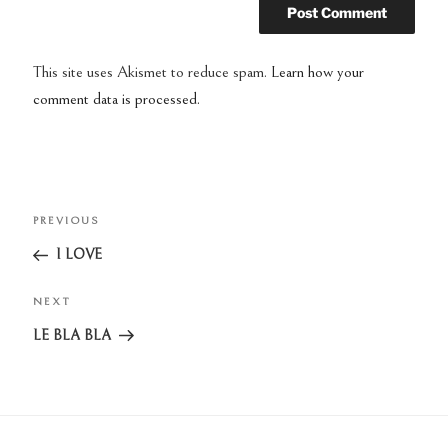
This site uses Akismet to reduce spam.
Learn how your
comment data is processed.
Post
PREVIOUS
Previous
navigation
Post
I LOVE
NEXT
Next
Post
LE BLA BLA