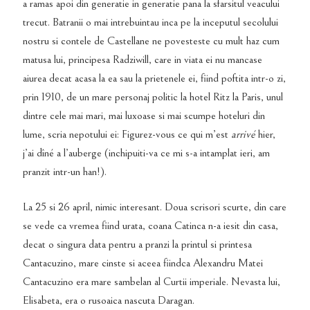
a ramas apoi din generatie in generatie pana la sfarsitul veacului
trecut. Batranii o mai intrebuintau inca pe la inceputul secolului
nostru si contele de Castellane ne povesteste cu mult haz cum
matusa lui, principesa Radziwill, care in viata ei nu mancase
aiurea decat acasa la ea sau la prietenele ei, fiind poftita intr-o zi,
prin 1910, de un mare personaj politic la hotel Ritz la Paris, unul
dintre cele mai mari, mai luxoase si mai scumpe hoteluri din
lume, scria nepotului ei: Figurez-vous ce qui m’est
arrivé
hier,
j’ai dîné a l’auberge (inchipuiti-va ce mi s-a intamplat ieri, am
pranzit intr-un han!).
La 25 si 26 april, nimic interesant. Doua scrisori scurte, din care
se vede ca vremea fiind urata, coana Catinca n-a iesit din casa,
decat o singura data pentru a pranzi la printul si printesa
Cantacuzino, mare cinste si aceea fiindca Alexandru Matei
Cantacuzino era mare sambelan al Curtii imperiale. Nevasta lui,
Elisabeta, era o rusoaica nascuta Daragan.