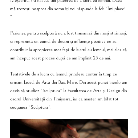
Meșteritul s-a născut din plăcerea de a lucra cu lemnul. Dacă
mă trezești noaptea din somn îți voi răspunde la fel: “Îmi place!
“
Pasiunea pentru sculptură nu a fost transmisă din moși strămoși,
ci reprezintă un cumul de decizii și influențe pozitive ce au
contribuit la apropierea mea față de lucrul cu lemnul, mai ales că
am început acest proces după ce am împlinit 25 de ani.
Tentativele de a lucra cu lemnul prindeau contur în timp ce
urmam Liceul de Artă din Baia Mare. Din acest punct încolo am
decis să studiez “Sculptura” la Facultatea de Arte și Design din
cadrul Universității din Timișoara, iar ca master am bifat tot
secțiunea “Sculptură”.