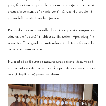
greu, fiindcă nu te oprești la procesul de creație, ci trebuie să
evaluezi în termeni de “a vinde ceva”, să rezolvi o problemă
primordială, estetică sau funcțională.
Prin sculptura simt cum sufletul rămâne împăcat și reușesc să
aduc un pic “de artă” în obiectele din atelier . Apoi adaug “le
savoir-faire”, iar gândul se materializează sub toate formele lui,
inclusiv prin remunerație.
Nu cred că aș fi putut să manufacturez obiecte, dacă nu aș fi
avut această scânteie in inimă ce îmi permite să afirm cu aceeași
sete și simplitate că prețuiesc efortul.