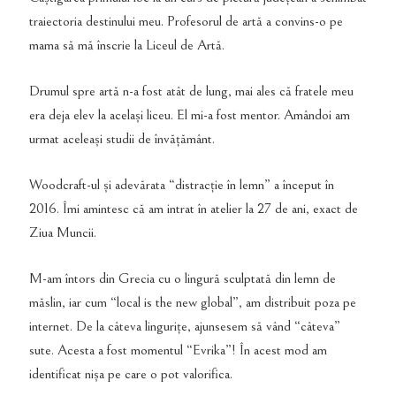
traiectoria destinului meu. Profesorul de artă a convins-o pe
mama să mă înscrie la Liceul de Artă.
Drumul spre artă n-a fost atât de lung, mai ales că fratele meu
era deja elev la același liceu. El mi-a fost mentor. Amândoi am
urmat aceleași studii de învățământ.
Woodcraft-ul și adevărata “distracție în lemn” a început în
2016. Îmi amintesc că am intrat în atelier la 27 de ani, exact de
Ziua Muncii.
M-am întors din Grecia cu o lingură sculptată din lemn de
măslin, iar cum “local is the new global”, am distribuit poza pe
internet. De la câteva lingurițe, ajunsesem să vând “câteva”
sute. Acesta a fost momentul “Evrika”! În acest mod am
identificat nișa pe care o pot valorifica.