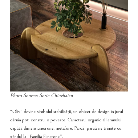
Photo Source: Sorin Chiuzbaian
“Oliv” devine simbolul stabilității, un obiect de design în jurul
căruia poți construi o poveste. Caracterul organic al lemnului
capătă dimensiunea unei metafore. Parcă, parcă ne trimite cu
gândul la “Familia Flinstone”.