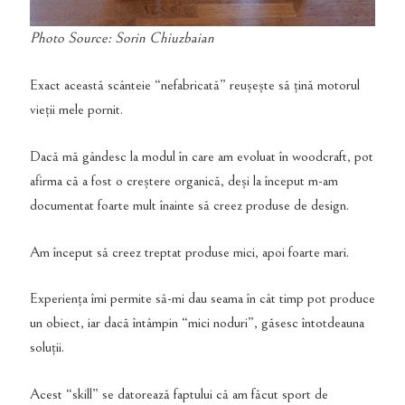
Photo Source: Sorin Chiuzbaian
Exact această scânteie “nefabricată” reușește să țină motorul
vieții mele pornit.
Dacă mă gândesc la modul în care am evoluat în woodcraft, pot
afirma că a fost o creștere organică, deși la început m-am
documentat foarte mult înainte să creez produse de design.
Am început să creez treptat produse mici, apoi foarte mari.
Experiența îmi permite să-mi dau seama în cât timp pot produce
un obiect, iar dacă întâmpin “mici noduri”, găsesc întotdeauna
soluții.
Acest “skill” se datorează faptului că am făcut sport de