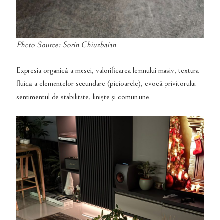
Photo Source: Sorin Chiuzbaian
Expresia organică a mesei, valorificarea lemnului masiv, textura
fluidă a elementelor secundare (picioarele), evocă privitorului
sentimentul de stabilitate, liniște și comuniune.