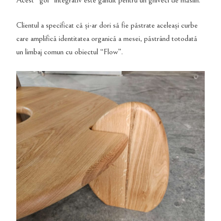
Acest “gol” integrativ este gândit pentru un ghiveci de măslin.
Clientul a specificat că și-ar dori să fie păstrate aceleași curbe
care amplifică identitatea organică a mesei, păstrând totodată
un limbaj comun cu obiectul “Flow”.