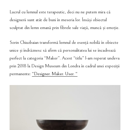
Lucrul cu lemnul este terapeutic, deci nu ne putem mira că
designerii sunt atât de buni în meseria lor. Însăși obiectul
sculptat din lemn emană prin fibrele sale viață, muncă și emoție.
Sorin Chiuzbaian transformă lemnul de esență nobilă în obiecte
unice și îndrăznesc să afirm că personalitatea lui se încadrează
perfect la categoria “Maker”. Acest “titlu” l-am reperat undeva
prin 2018 la Design Museum din Londra în cadrul unei expoziții
permanente:
“Designer. Maker. User. “