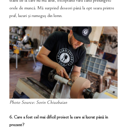
stabil de la care nu mă abat, exceptând vara când prelungesc
orele de muncă. Mă surprind deseori până la opt seara printre
praf, lacuri și rumeguș din lemn.
Photo Source: Sorin Chiuzbaian
6. Care a fost cel mai dificil proiect la care ai lucrat p
â
nă în
prezent?