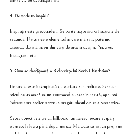
dintre ele cu destinația Paris.
4. De unde te inspiri?
Inspirația este pretutindeni. Se poate naște într-o fracțiune de
secundă. Natura este elementul în care mă simt puternic
ancorat, dar mă inspir din cărți de artă și design, Pinterest,
Instagram, etc.
5. Cum se desfășoară o zi din viața lui Sorin Chiuzbaian?
Fiecare zi este întâmpinată de claritate și simplitate. Servesc
micul dejun acasă ca un gourmand cu acte în regulă, apoi mă
îndrept spre atelier pentru a pregăti planul din ziua respectivă.
Setez obiectivele pe un billboard, urmăresc fiecare etapă și
pornesc la lucru până după-amiază. Mă ajută să am un program