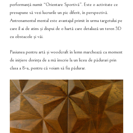
performanță numit “Orientare Sportivă”. Este o activitate ce
presupune să vezi lucrurile un pic diferit, în perspectivă.
Antrenamentul mental este avantajul primit în urma targetului pe
care îl ai de atins și dispui de o hartă care detaliază un teren 3D
cu obstacole și văi.
Pasiunea pentru artă și woodcraft în lemn marchează ca moment
de inițiere dorința de a mă înscrie la un liceu de pădurari prin
clasa a 8‑a, pentru că voiam să fiu pădurar.