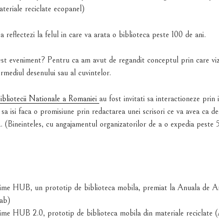
ateriale reciclate ecopanel)
a reflectezi la felul in care va arata o biblioteca peste 100 de ani.
st eveniment? Pentru ca am avut de regandit conceptul prin care vizit
rmediul desenului sau al cuvintelor.
ibliotecii Nationale a Romaniei
au fost invitati sa interactioneze prin
 sa isi faca o promisiune prin redactarea unei scrisori ce va avea ca des
. (Bineinteles, cu angajamentul organizatorilor de a o expedia peste 5 
e HUB, un prototip de biblioteca mobila, premiat la Anuala de Ar
ab)
e HUB 2.0, prototip de biblioteca mobila din materiale reciclate 