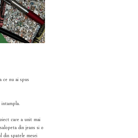
a ce nu ai spus
e intampla.
t care a unit mai
salopeta din jeans si o
l din spatele mesei