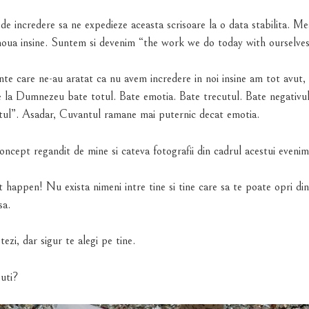
de incredere sa ne expedieze aceasta scrisoare la o data stabilita. Me
oua insine. Suntem si devenim “the work we do today with ourselves
te care ne-au aratat ca nu avem incredere in noi insine am tot avut,
e la Dumnezeu bate totul. Bate emotia. Bate trecutul. Bate negativu
tul”. Asadar, Cuvantul ramane mai puternic decat emotia.
concept regandit de mine si cateva fotografii din cadrul acestui evenim
appen! Nu exista nimeni intre tine si tine care sa te poate opri din
sa.
tezi, dar sigur te alegi pe tine.
suti?