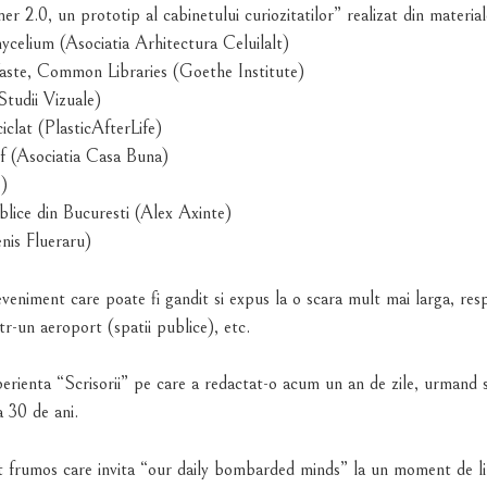
.0, un prototip al cabinetului curiozitatilor” realizat din materiale
mycelium (Asociatia Arhitectura Celuilalt)
te, Common Libraries (Goethe Institute)
Studii Vizuale)
iclat (PlasticAfterLife)
lf (Asociatia Casa Buna)
)
blice din Bucuresti (Alex Axinte)
nis Flueraru)
veniment care poate fi gandit si expus la o scara mult mai larga, respe
tr-un aeroport (spatii publice), etc.
erienta “Scrisorii” pe care a redactat-o acum un an de zile, urmand sa
a 30 de ani.
t frumos care invita “our daily bombarded minds” la un moment de lini