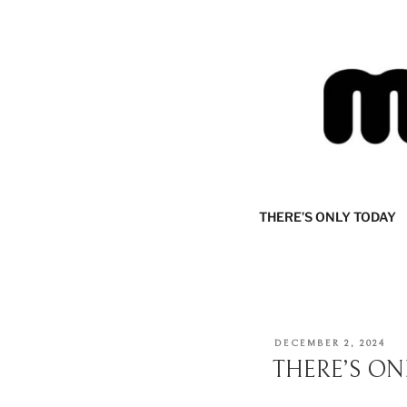
Skip
to
content
MIJOURNA
there's only today
THERE’S ONLY TODAY
POSTED
DECEMBER 2, 2024
ON
THERE’S ON