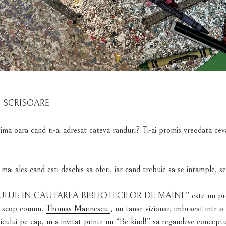
O SCRISOARE
ltima oara cand ti-ai adresat cateva randuri? Ti-ai promis vreodata cev
mai ales cand esti deschis sa oferi, iar cand trebuie sa se intample, s
LUI: IN CAUTAREA BIBLIOTECILOR DE MAINE” este un proiec
un scop comun.
Thomas Marinescu
, un tanar vizionar, imbracat intr-o 
sticului pe cap, m-a invitat printr-un “Be kind!” sa regandesc conceptu