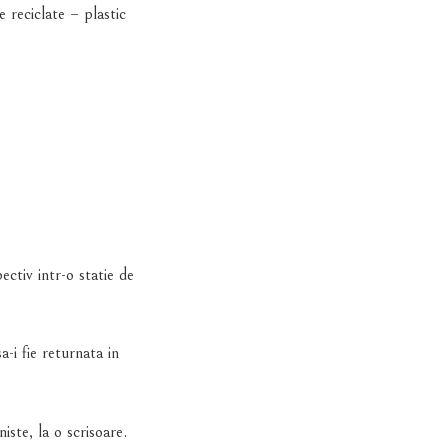
 reciclate – plastic
ctiv intr-o statie de
-i fie returnata in
ste, la o scrisoare.