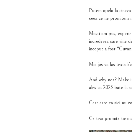
Putem apela la cineva 
ceea ce ne promitem n
Masti am pus, experien
increderea care vine d
inceput a fost “Cuvan
Mai jos va las textul/
And why not? Make it h
ales ca 2025 bate la u
Cert este ca aici nu vo
Ce ti-ai promite tie in