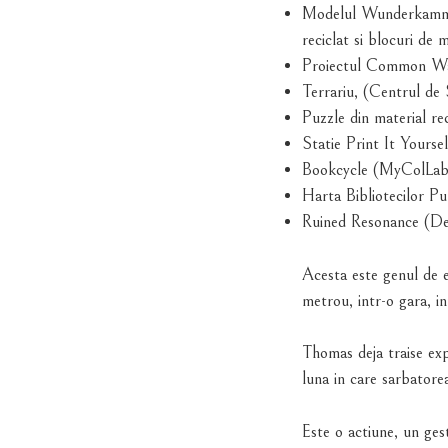
Modelul Wunderkammer 2
reciclat si blocuri de 
Proiectul Common Was
Terrariu, (Centrul de 
Puzzle din material rec
Statie Print It Yourse
Bookcycle (MyColLab
Harta Bibliotecilor Pu
Ruined Resonance (De
Acesta este genul de e
metrou, intr-o gara, in
Thomas deja traise exp
luna in care sarbatore
Este o actiune, un ges